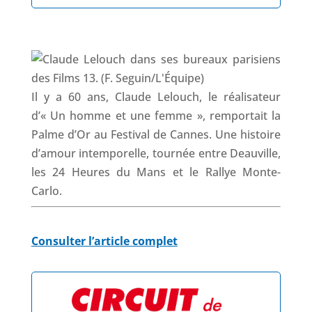
o
I
p
s
k
n
p
Il y a 60 ans, Claude Lelouch, le réalisateur
d’« Un homme et une femme », remportait la
Palme d’Or au Festival de Cannes. Une histoire
d’amour intemporelle, tournée entre Deauville,
les 24 Heures du Mans et le Rallye Monte-
Carlo.
Consulter l’article complet