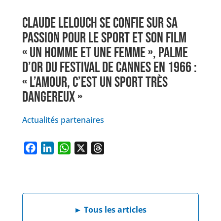
CLAUDE LELOUCH SE CONFIE SUR SA
PASSION POUR LE SPORT ET SON FILM
« UN HOMME ET UNE FEMME », PALME
D’OR DU FESTIVAL DE CANNES EN 1966 :
« L’AMOUR, C’EST UN SPORT TRÈS
DANGEREUX »
Actualités partenaires
F
L
W
X
T
a
i
h
h
c
n
a
r
e
k
t
e
b
e
s
a
►
Tous les articles
o
d
A
d