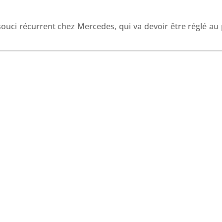
o
I
p
s
k
n
p
 souci récurrent chez Mercedes, qui va devoir être réglé au 