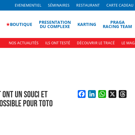
EVENEMENTIEL
SÉMINAIRES
RESTAURANT
CARTE CADEAU
PRESENTATION
PRAGA
★
BOUTIQUE
KARTING
DU COMPLEXE
RACING TEAM
NOS ACTUALITÉS
ILS ONT TESTÉ
DÉCOUVRIR LE TRACÉ
LE MAG
 ONT UN SOUCI ET
F
L
W
X
T
POSSIBLE POUR TOTO
a
i
h
h
c
n
a
r
e
k
t
e
b
e
s
a
o
d
A
d