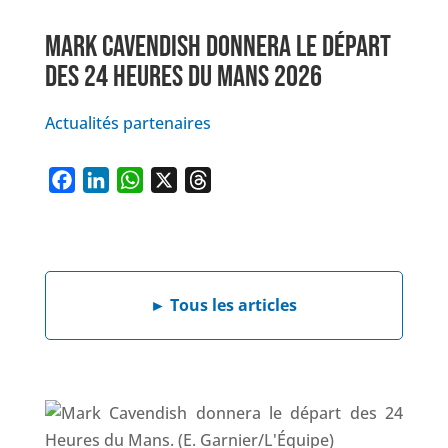
MARK CAVENDISH DONNERA LE DÉPART
DES 24 HEURES DU MANS 2026
Actualités partenaires
F
L
W
X
T
a
i
h
h
c
n
a
r
e
k
t
e
b
e
s
a
►
Tous les articles
o
d
A
d
o
I
p
s
k
n
p