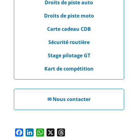
Droits de piste auto
Droits de piste moto
Carte cadeau CDB
Sécurité routière
Stage pilotage GT
Kart de compétition
✉
Nous contacter
F
L
W
X
T