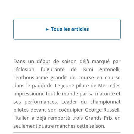
F
L
W
X
T
a
i
h
h
c
n
a
r
e
k
t
e
►
Tous les articles
b
e
s
a
o
d
A
d
o
I
p
s
k
n
p
Dans un début de saison déjà marqué par
l’éclosion fulgurante de Kimi Antonelli,
l’enthousiasme grandit de course en course
dans le paddock. Le jeune pilote de Mercedes
impressionne tout le monde par sa maturité et
ses performances. Leader du championnat
pilotes devant son coéquipier George Russell,
l’Italien a déjà remporté trois Grands Prix en
seulement quatre manches cette saison.