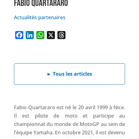
FABIO QUARTARARO
Actualités partenaires
F
L
W
X
T
a
i
h
h
c
n
a
r
e
k
t
e
b
e
s
a
►
Tous les articles
o
d
A
d
o
I
p
s
k
n
p
Fabio Quartararo est né le 20 avril 1999 à Nice.
Il est pilote de moto et participe au
championnat du monde de MotoGP au sein de
l’équipe Yamaha. En octobre 2021, il est devenu