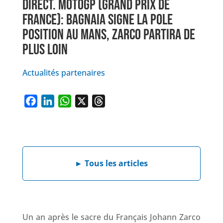
DIRECT. MOTOGP (GRAND PRIX DE
FRANCE): BAGNAIA SIGNE LA POLE
POSITION AU MANS, ZARCO PARTIRA DE
PLUS LOIN
Actualités partenaires
F
L
W
X
T
a
i
h
h
c
n
a
r
e
k
t
e
b
e
s
a
►
Tous les articles
o
d
A
d
o
I
p
s
k
n
p
Un an après le sacre du Français Johann Zarco