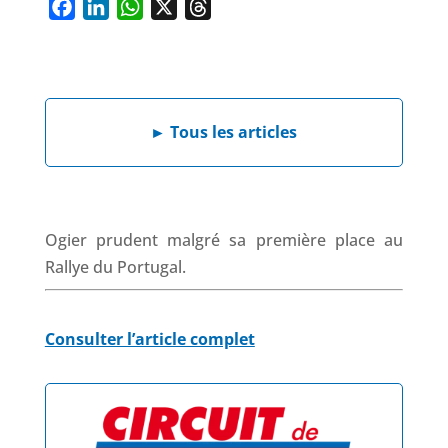
F
L
W
X
T
a
i
h
h
c
n
a
r
e
k
t
e
b
e
s
a
►
Tous les articles
o
d
A
d
o
I
p
s
k
n
p
Ogier prudent malgré sa première place au
Rallye du Portugal.
Consulter l’article complet