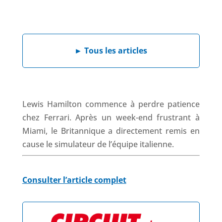
a
i
h
h
c
n
a
r
e
k
t
e
b
e
s
a
►
Tous les articles
o
d
A
d
o
I
p
s
k
n
p
Lewis Hamilton commence à perdre patience
chez Ferrari. Après un week-end frustrant à
Miami, le Britannique a directement remis en
cause le simulateur de l’équipe italienne.
Consulter l’article complet