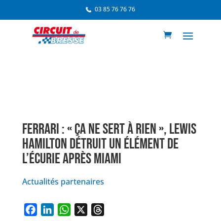
03 85 76 76 76
FERRARI : « ÇA NE SERT À RIEN », LEWIS
HAMILTON DÉTRUIT UN ÉLÉMENT DE
L’ÉCURIE APRÈS MIAMI
Actualités partenaires
F
L
W
X
T