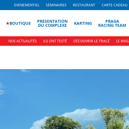
EVENEMENTIEL
SÉMINAIRES
RESTAURANT
CARTE CADEAU
PRESENTATION
PRAGA
★
BOUTIQUE
KARTING
DU COMPLEXE
RACING TEAM
NOS ACTUALITÉS
ILS ONT TESTÉ
DÉCOUVRIR LE TRACÉ
LE MAG