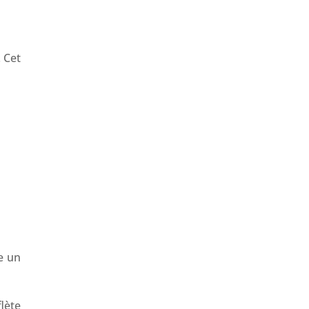
 Cet
ue un
lète