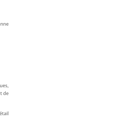
enne
ues,
t de
tail