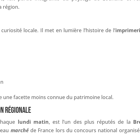
a région.
uriosité locale. Il met en lumière l’histoire de l’
imprimer
on
e une facette moins connue du patrimoine local.
ON RÉGIONALE
 chaque
lundi matin
, est l’un des plus réputés de la
Br
 beau
marché
de France lors du concours national organisé