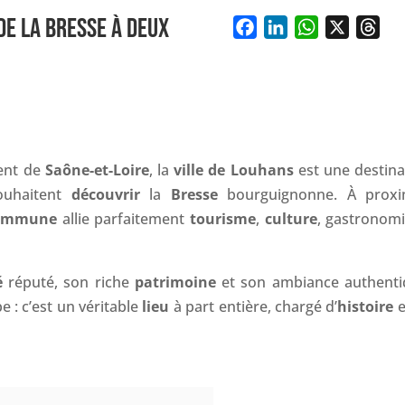
DE LA BRESSE À DEUX
F
L
W
X
T
a
i
h
h
c
n
a
r
e
k
t
e
b
e
s
a
o
d
A
d
o
I
p
s
ent de
Saône-et-Loire
, la
ville de Louhans
est une destina
k
n
p
ouhaitent
découvrir
la
Bresse
bourguignonne. À proxi
ommune
allie parfaitement
tourisme
,
culture
, gastronomi
é
réputé, son riche
patrimoine
et son ambiance authenti
 : c’est un véritable
lieu
à part entière, chargé d’
histoire
e