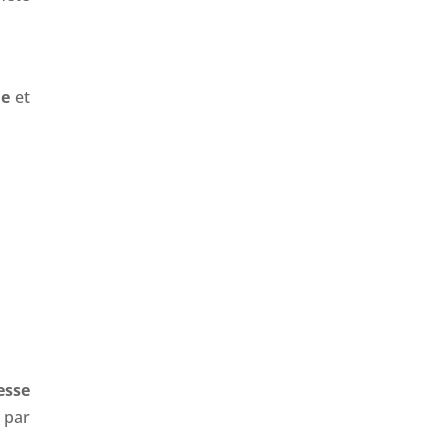
ie
et
esse
 par