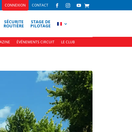
CONNEXION
CONTACT



SÉCURITE
STAGE DE
ROUTIÈRE
PILOTAGE
AZINE
ÉVÉNEMENTS CIRCUIT
LE CLUB