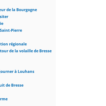
œur de la Bourgogne
siter
ie
 Saint-Pierre
tion régionale
ur de la volaille de Bresse
éjourner à Louhans
uit de Bresse
arme