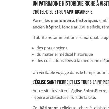
UN PATRIMOINE HISTORIQUE RICHE À VISI
L’HÔTEL-DIEU ET SON APOTHICAIRERIE
Parmi les
monuments historiques
emblé
ancien
hôpital
, fondé au XVIIe siècle, té
Il abrite notamment une remarquable
ap
des pots anciens
du matériel médical historique
des collections liées à la médecine d’é
Un véritable voyage dans le temps pour 
L’ÉGLISE SAINT-PIERRE ET LES TOURS SAINT-PIE
Autre site à
visiter
, l’
église Saint-Pierre
,
repère architectural fort de la cité.
Ce
bâtiment
religieux, chargé d’histo