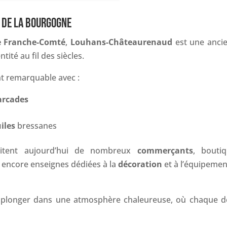
R DE LA BOURGOGNE
e Franche-Comté
,
Louhans-Châteaurenaud
est une anci
tité au fil des siècles.
nt remarquable avec :
arcades
uiles
bressanes
ritent aujourd’hui de nombreux
commerçants
, boutiq
encore enseignes dédiées à la
décoration
et à l’équipemen
 plonger dans une atmosphère chaleureuse, où chaque dé