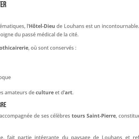
TER
matiques, l’
Hôtel-Dieu
de Louhans est un incontournable.
moigne du passé médical de la cité.
othicairerie
, où sont conservés :
poque
les amateurs de
culture
et d’
art
.
RRE
 accompagnée de ses célèbres
tours Saint-Pierre
, constit
ire, fait partie intégrante du paysage de Louhans et ref