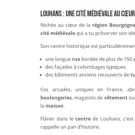
LOUHANS : UNE CITÉ MÉDIÉVALE AU CŒU
Nichée au cœur de la
région Bourgogn
cité médiévale
qui a su préserver son iden
Son centre historique est particulièreme
une longue
rue
bordée de plus de 150
des façades à colombages typiques
des bâtiments anciens recouverts de
t
Ces arcades, uniques en France, ab
boulangeries
, magasins de
vêtement
ou 
la
maison
.
Flâner dans le
centre
de Louhans, c’est
rappelle un pan d’histoire.