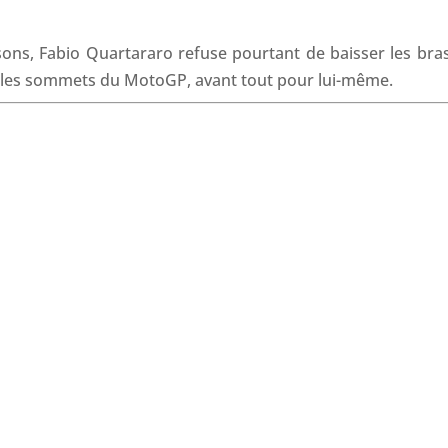
o
I
p
s
k
n
p
isons, Fabio Quartararo refuse pourtant de baisser les bras
r les sommets du MotoGP, avant tout pour lui-même.