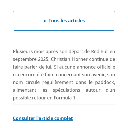
e
k
t
e
b
e
s
a
►
Tous les articles
o
d
A
d
o
I
p
s
k
n
p
Plusieurs mois après son départ de Red Bull en
septembre 2025, Christian Horner continue de
faire parler de lui. Si aucune annonce officielle
n’a encore été faite concernant son avenir, son
nom circule régulièrement dans le paddock,
alimentant les spéculations autour d’un
possible retour en Formula 1.
Consulter l’article complet