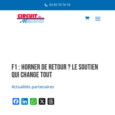
03 85 76 76 76
F1 : HORNER DE RETOUR ? LE SOUTIEN
QUI CHANGE TOUT
Actualités partenaires
F
L
W
X
T
a
i
h
h
c
n
a
r