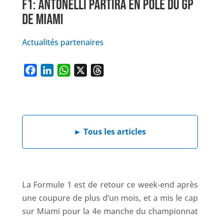
F1: ANTONELLI PARTIRA EN POLE DU GP
DE MIAMI
Actualités partenaires
F
L
W
X
T
a
i
h
h
c
n
a
r
e
k
t
e
b
e
s
a
►
Tous les articles
o
d
A
d
o
I
p
s
k
n
p
La Formule 1 est de retour ce week-end après
une coupure de plus d’un mois, et a mis le cap
sur Miami pour la 4e manche du championnat