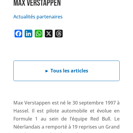
MAX VERSTAPPEN
Actualités partenaires
F
L
W
X
T
a
i
h
h
c
n
a
r
e
k
t
e
b
e
s
a
►
Tous les articles
o
d
A
d
o
I
p
s
k
n
p
Max Verstappen est né le 30 septembre 1997 à
Hassel. Il est pilote automobile et évolue en
Formule 1 au sein de l’équipe Red Bull. Le
Néerlandais a remporté à 19 reprises un Grand