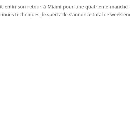
o
I
p
s
fait enfin son retour à Miami pour une quatrième manche 
k
n
p
nconnues techniques, le spectacle s’annonce total ce week-en