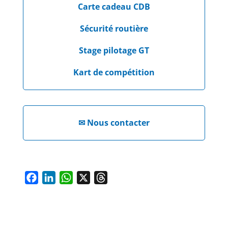
Carte cadeau CDB
Sécurité routière
Stage pilotage GT
Kart de compétition
✉
Nous contacter
F
L
W
X
T
a
i
h
h
c
n
a
r
e
k
t
e