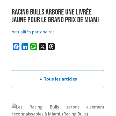
RACING BULLS ARBORE UNE LIVRÉE
JAUNE POUR LE GRAND PRIX DE MIAMI
Actualités partenaires
F
L
W
X
T
a
i
h
h
c
n
a
r
e
k
t
e
b
e
s
a
►
Tous les articles
o
d
A
d
o
I
p
s
k
n
p