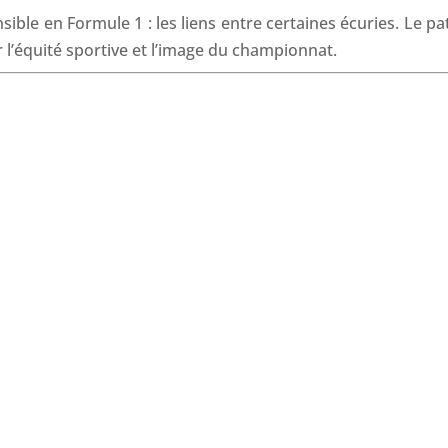
o
I
p
s
sible en Formule 1 : les liens entre certaines écuries. Le p
k
n
p
 l’équité sportive et l’image du championnat.