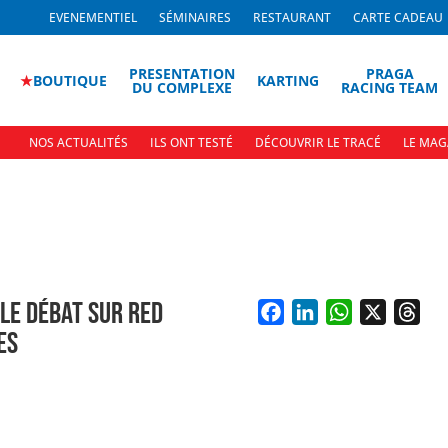
EVENEMENTIEL
SÉMINAIRES
RESTAURANT
CARTE CADEAU
PRESENTATION
PRAGA
★
BOUTIQUE
KARTING
DU COMPLEXE
RACING TEAM
NOS ACTUALITÉS
ILS ONT TESTÉ
DÉCOUVRIR LE TRACÉ
LE MAG
 LE DÉBAT SUR RED
F
L
W
X
T
ES
a
i
h
h
c
n
a
r
e
k
t
e
b
e
s
a
o
d
A
d