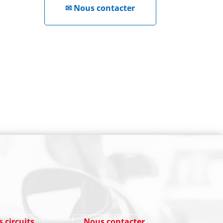
✉
Nous contacter
NEWSLETTER
Cliquez ici !
s circuits
Nous contacter