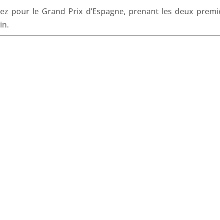
o
d
A
d
rez pour le Grand Prix d’Espagne, prenant les deux premi
o
I
p
s
in.
k
n
p