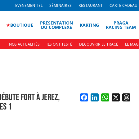
EVENEMENTIEL
SÉMINAIRES
RESTAURANT
CARTE CADEAU
PRESENTATION
PRAGA
★
BOUTIQUE
KARTING
DU COMPLEXE
RACING TEAM
NOS ACTUALITÉS
ILS ONT TESTÉ
DÉCOUVRIR LE TRACÉ
LE MAG
DÉBUTE FORT À JEREZ,
ES 1
F
L
W
X
T
a
i
h
h
c
n
a
r
e
k
t
e
b
e
s
a