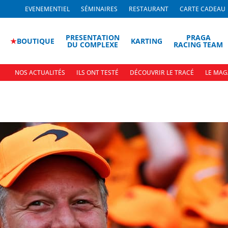
EVENEMENTIEL
SÉMINAIRES
RESTAURANT
CARTE CADEAU
PRESENTATION
PRAGA
★
BOUTIQUE
KARTING
DU COMPLEXE
RACING TEAM
NOS ACTUALITÉS
ILS ONT TESTÉ
DÉCOUVRIR LE TRACÉ
LE MAG