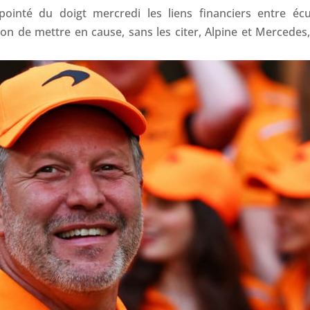
o
I
p
s
inté du doigt mercredi les liens financiers entre écu
k
n
p
on de mettre en cause, sans les citer, Alpine et Mercedes,