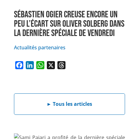
SÉBASTIEN OGIER CREUSE ENCORE UN
PEU L’ÉCART SUR OLIVER SOLBERG DANS
LA DERNIÈRE SPÉCIALE DE VENDREDI
Actualités partenaires
F
L
W
X
T
a
i
h
h
c
n
a
r
e
k
t
e
b
e
s
a
►
Tous les articles
o
d
A
d
o
I
p
s
k
n
p