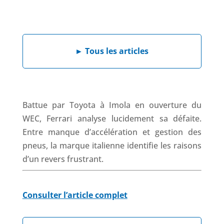
a
i
h
h
c
n
a
r
e
k
t
e
b
e
s
a
►
Tous les articles
o
d
A
d
o
I
p
s
k
n
p
Battue par Toyota à Imola en ouverture du
WEC, Ferrari analyse lucidement sa défaite.
Entre manque d’accélération et gestion des
pneus, la marque italienne identifie les raisons
d’un revers frustrant.
Consulter l’article complet