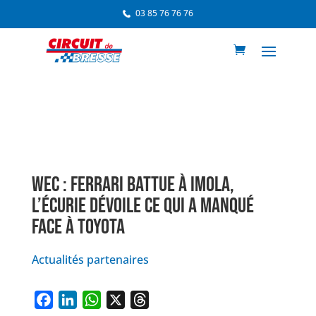
03 85 76 76 76
WEC : FERRARI BATTUE À IMOLA,
L’ÉCURIE DÉVOILE CE QUI A MANQUÉ
FACE À TOYOTA
Actualités partenaires
F
L
W
X
T