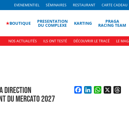
EVENEMENTIEL
SÉMINAIRES
RESTAURANT
CARTE CADEAU
PRESENTATION
PRAGA
★
BOUTIQUE
KARTING
DU COMPLEXE
RACING TEAM
NOS ACTUALITÉS
ILS ONT TESTÉ
DÉCOUVRIR LE TRACÉ
LE MAG
A DIRECTION
F
L
W
X
T
ANT DU MERCATO 2027
a
i
h
h
c
n
a
r
e
k
t
e
b
e
s
a
o
d
A
d