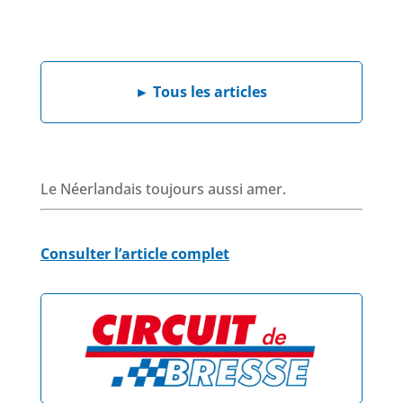
a
i
h
h
c
n
a
r
e
k
t
e
b
e
s
a
►
Tous les articles
o
d
A
d
o
I
p
s
k
n
p
Le Néerlandais toujours aussi amer.
Consulter l’article complet