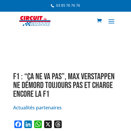
03 85 76 76 76
F1 : “ÇA NE VA PAS”, MAX VERSTAPPEN
NE DÉMORD TOUJOURS PAS ET CHARGE
ENCORE LA F1
Actualités partenaires
F
L
W
X
T