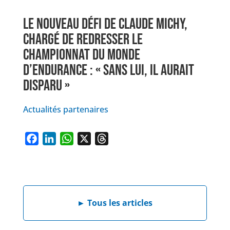
LE NOUVEAU DÉFI DE CLAUDE MICHY,
CHARGÉ DE REDRESSER LE
CHAMPIONNAT DU MONDE
D’ENDURANCE : « SANS LUI, IL AURAIT
DISPARU »
Actualités partenaires
F
L
W
X
T
a
i
h
h
c
n
a
r
e
k
t
e
b
e
s
a
►
Tous les articles
o
d
A
d
o
I
p
s