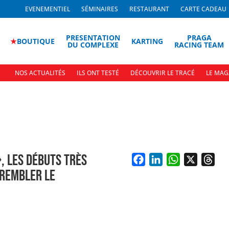
EVENEMENTIEL
SÉMINAIRES
RESTAURANT
CARTE CADEAU
PRESENTATION
PRAGA
★
BOUTIQUE
KARTING
DU COMPLEXE
RACING TEAM
NOS ACTUALITÉS
ILS ONT TESTÉ
DÉCOUVRIR LE TRACÉ
LE MAG
», LES DÉBUTS TRÈS
F
L
W
X
T
TREMBLER LE
a
i
h
h
c
n
a
r
e
k
t
e
b
e
s
a
o
d
A
d