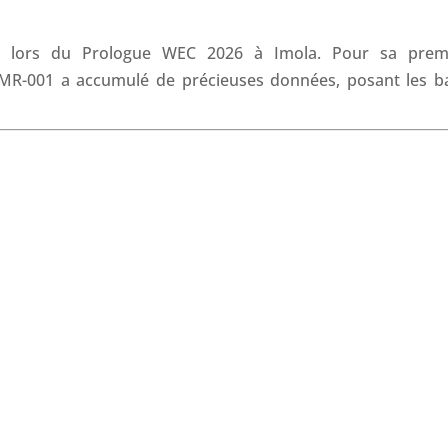
o
I
p
s
k
n
p
e lors du Prologue WEC 2026 à Imola. Pour sa prem
GMR-001 a accumulé de précieuses données, posant les b