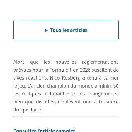
a
i
h
h
c
n
a
r
e
k
t
e
b
e
s
a
►
Tous les articles
o
d
A
d
o
I
p
s
k
n
p
Alors que les nouvelles réglementations
prévues pour la Formule 1 en 2026 suscitent de
vives réactions, Nico Rosberg a tenu à calmer
le jeu. L’ancien champion du monde a minimisé
les critiques, estimant que ces changements,
bien que discutés, n’enlèvent rien à l’essence
du spectacle.
Consulter l’article complet