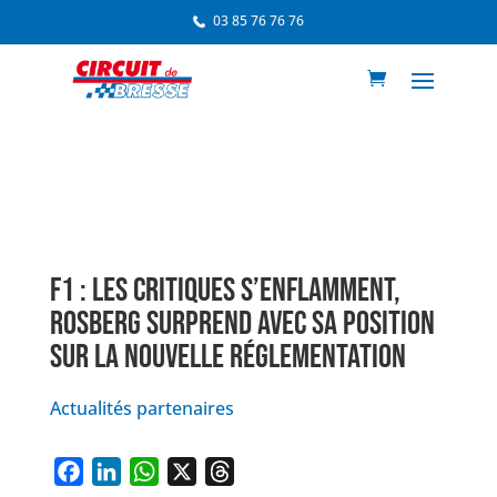
03 85 76 76 76
F1 : LES CRITIQUES S’ENFLAMMENT,
ROSBERG SURPREND AVEC SA POSITION
SUR LA NOUVELLE RÉGLEMENTATION
Actualités partenaires
F
L
W
X
T