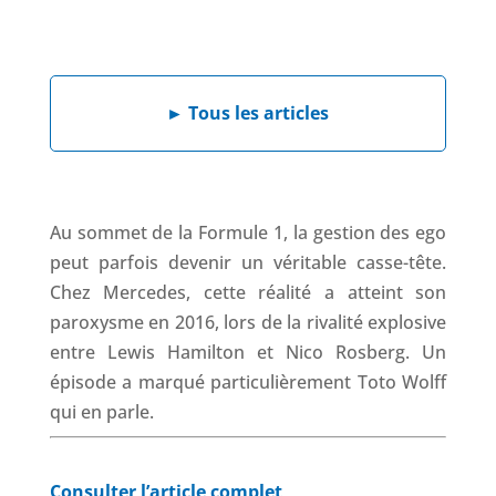
a
i
h
h
c
n
a
r
e
k
t
e
b
e
s
a
►
Tous les articles
o
d
A
d
o
I
p
s
k
n
p
Au sommet de la Formule 1, la gestion des ego
peut parfois devenir un véritable casse-tête.
Chez Mercedes, cette réalité a atteint son
paroxysme en 2016, lors de la rivalité explosive
entre Lewis Hamilton et Nico Rosberg. Un
épisode a marqué particulièrement Toto Wolff
qui en parle.
Consulter l’article complet