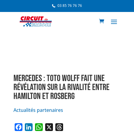
03 85 76 76 76
MERCEDES : TOTO WOLFF FAIT UNE
RÉVÉLATION SUR LA RIVALITÉ ENTRE
HAMILTON ET ROSBERG
Actualités partenaires
F
L
W
X
T