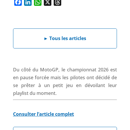
F
L
W
X
T
a
i
h
h
c
n
a
r
e
k
t
e
b
e
s
a
►
Tous les articles
o
d
A
d
o
I
p
s
k
n
p
Du côté du MotoGP, le championnat 2026 est
en pause forcée mais les pilotes ont décidé de
se prêter à un petit jeu en dévoilant leur
playlist du moment.
Consulter l’article complet