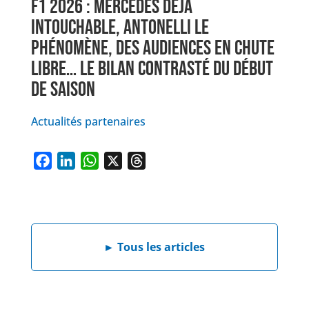
F1 2026 : MERCEDES DÉJÀ
INTOUCHABLE, ANTONELLI LE
PHÉNOMÈNE, DES AUDIENCES EN CHUTE
LIBRE… LE BILAN CONTRASTÉ DU DÉBUT
DE SAISON
Actualités partenaires
F
L
W
X
T
a
i
h
h
c
n
a
r
e
k
t
e
b
e
s
a
►
Tous les articles
o
d
A
d
o
I
p
s
k
n
p