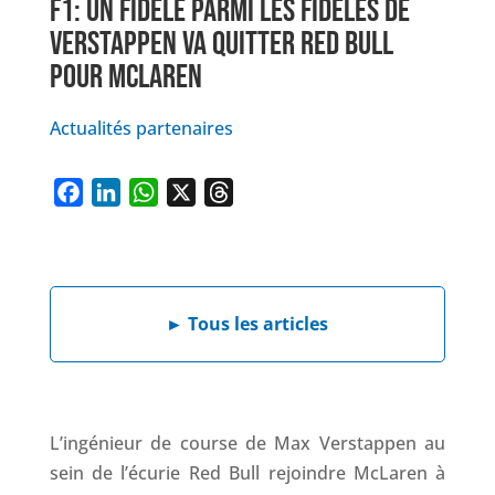
F1: UN FIDÈLE PARMI LES FIDÈLES DE
VERSTAPPEN VA QUITTER RED BULL
POUR MCLAREN
Actualités partenaires
F
L
W
X
T
a
i
h
h
c
n
a
r
e
k
t
e
►
Tous les articles
b
e
s
a
o
d
A
d
o
I
p
s
k
n
p
L’ingénieur de course de Max Verstappen au
sein de l’écurie Red Bull rejoindre McLaren à