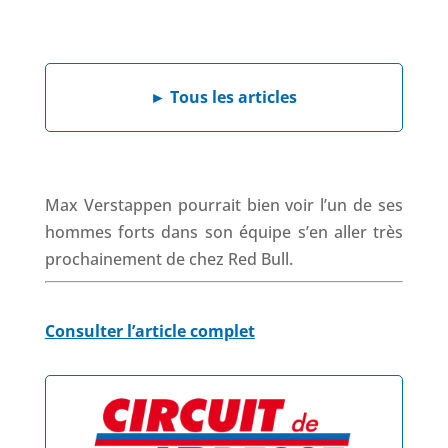
F
L
W
X
T
a
i
h
h
c
n
a
r
e
k
t
e
►
Tous les articles
b
e
s
a
o
d
A
d
o
I
p
s
k
n
p
Max Verstappen pourrait bien voir l’un de ses
hommes forts dans son équipe s’en aller très
prochainement de chez Red Bull.
Consulter l’article complet