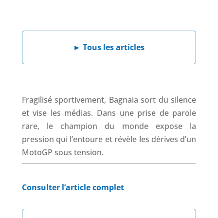
F
L
W
X
T
a
i
h
h
c
n
a
r
e
k
t
e
►
Tous les articles
b
e
s
a
o
d
A
d
o
I
p
s
k
n
p
Fragilisé sportivement, Bagnaia sort du silence
et vise les médias. Dans une prise de parole
rare, le champion du monde expose la
pression qui l’entoure et révèle les dérives d’un
MotoGP sous tension.
Consulter l’article complet