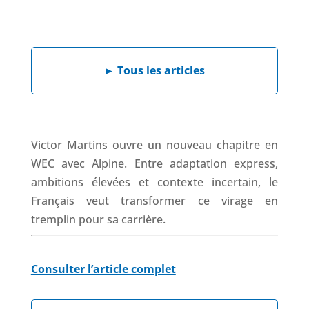
a
i
h
h
c
n
a
r
e
k
t
e
b
e
s
a
►
Tous les articles
o
d
A
d
o
I
p
s
k
n
p
Victor Martins ouvre un nouveau chapitre en
WEC avec Alpine. Entre adaptation express,
ambitions élevées et contexte incertain, le
Français veut transformer ce virage en
tremplin pour sa carrière.
Consulter l’article complet