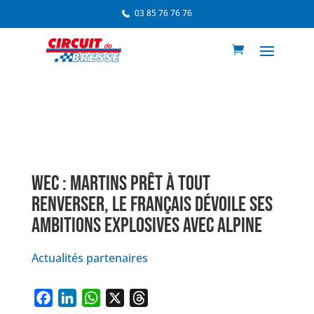
03 85 76 76 76
WEC : MARTINS PRÊT À TOUT
RENVERSER, LE FRANÇAIS DÉVOILE SES
AMBITIONS EXPLOSIVES AVEC ALPINE
Actualités partenaires
F
L
W
X
T