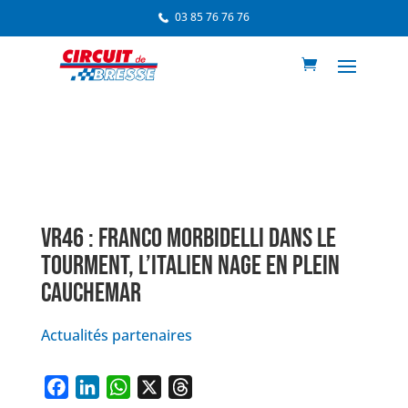
03 85 76 76 76
VR46 : FRANCO MORBIDELLI DANS LE
TOURMENT, L’ITALIEN NAGE EN PLEIN
CAUCHEMAR
Actualités partenaires
F
L
W
X
T