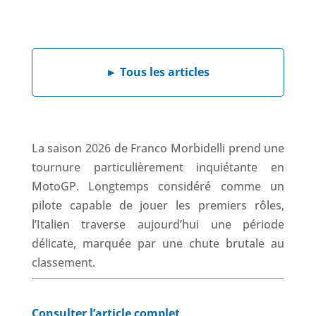
a
i
h
h
c
n
a
r
e
k
t
e
b
e
s
a
►
Tous les articles
o
d
A
d
o
I
p
s
k
n
p
La saison 2026 de Franco Morbidelli prend une
tournure particulièrement inquiétante en
MotoGP. Longtemps considéré comme un
pilote capable de jouer les premiers rôles,
l’Italien traverse aujourd’hui une période
délicate, marquée par une chute brutale au
classement.
Consulter l’article complet