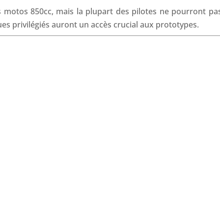
o
I
p
s
 motos 850cc, mais la plupart des pilotes ne pourront pas
k
n
p
ques privilégiés auront un accès crucial aux prototypes.