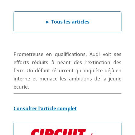
e
k
t
e
b
e
s
a
►
Tous les articles
o
d
A
d
o
I
p
s
k
n
p
Prometteuse en qualifications, Audi voit ses
efforts réduits à néant dès l’extinction des
feux. Un défaut récurrent qui inquiète déjà en
interne et menace les ambitions de la jeune
écurie.
Consulter l’article complet