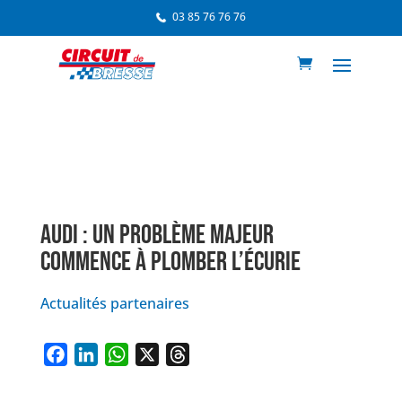
03 85 76 76 76
AUDI : UN PROBLÈME MAJEUR
COMMENCE À PLOMBER L’ÉCURIE
Actualités partenaires
F
L
W
X
T
a
i
h
h
c
n
a
r