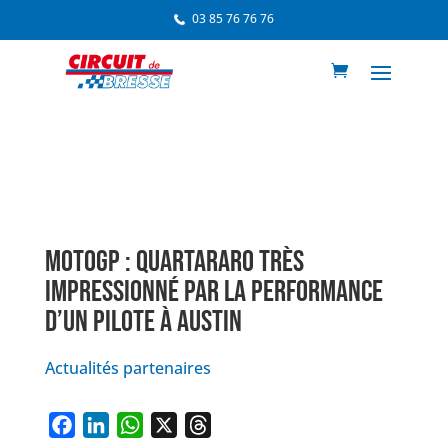
03 85 76 76 76
MOTOGP : QUARTARARO TRÈS
IMPRESSIONNÉ PAR LA PERFORMANCE
D’UN PILOTE À AUSTIN
Actualités partenaires
F
L
W
X
T