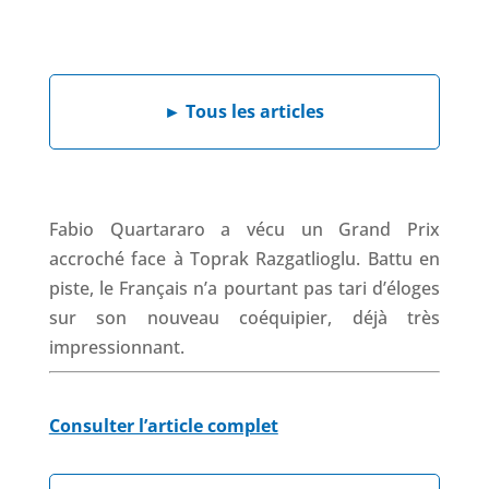
a
i
h
h
c
n
a
r
e
k
t
e
b
e
s
a
►
Tous les articles
o
d
A
d
o
I
p
s
k
n
p
Fabio Quartararo a vécu un Grand Prix
accroché face à Toprak Razgatlioglu. Battu en
piste, le Français n’a pourtant pas tari d’éloges
sur son nouveau coéquipier, déjà très
impressionnant.
Consulter l’article complet