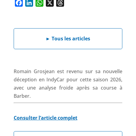
F
L
W
X
T
a
i
h
h
c
n
a
r
e
k
t
e
►
Tous les articles
b
e
s
a
o
d
A
d
o
I
p
s
k
n
p
Romain Grosjean est revenu sur sa nouvelle
déception en IndyCar pour cette saison 2026,
avec une analyse froide après sa course à
Barber.
Consulter l’article complet