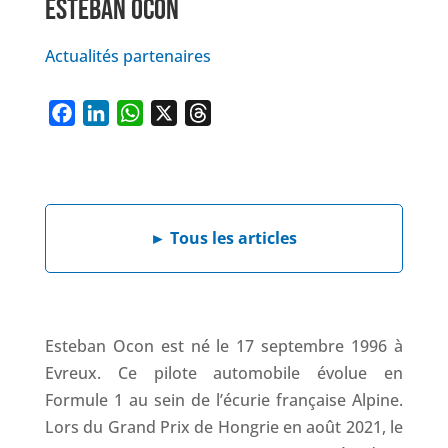
ESTEBAN OCON
Actualités partenaires
F
L
W
X
T
a
i
h
h
c
n
a
r
e
k
t
e
b
e
s
a
►
Tous les articles
o
d
A
d
o
I
p
s
k
n
p
Esteban Ocon est né le 17 septembre 1996 à
Evreux. Ce pilote automobile évolue en
Formule 1 au sein de l’écurie française Alpine.
Lors du Grand Prix de Hongrie en août 2021, le