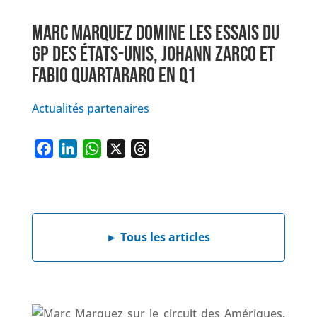
MARC MARQUEZ DOMINE LES ESSAIS DU
GP DES ÉTATS-UNIS, JOHANN ZARCO ET
FABIO QUARTARARO EN Q1
Actualités partenaires
F
L
W
X
T
a
i
h
h
c
n
a
r
e
k
t
e
b
e
s
a
►
Tous les articles
o
d
A
d
o
I
p
s
k
n
p