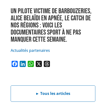
UN PILOTE VICTIME DE BARBOUZERIES,
ALICE BELAÏDI EN APNÉE, LE CATCH DE
NOS RÉGIONS : VOICI LES
DOCUMENTAIRES SPORT À NE PAS
MANQUER CETTE SEMAINE.
Actualités partenaires
F
L
W
X
T
a
i
h
h
c
n
a
r
e
k
t
e
b
e
s
a
►
Tous les articles
o
d
A
d
o
I
p
s