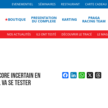
EVENEMENTIEL
SÉMINAIRES
RESTAURANT
CARTE CADEAU
PRESENTATION
PRAGA
★
BOUTIQUE
KARTING
DU COMPLEXE
RACING TEAM
NOS ACTUALITÉS
ILS ONT TESTÉ
DÉCOUVRIR LE TRACÉ
LE MAG
CORE INCERTAIN EN
F
L
W
X
T
L VA SE TESTER
a
i
h
h
c
n
a
r
e
k
t
e
b
e
s
a
o
d
A
d