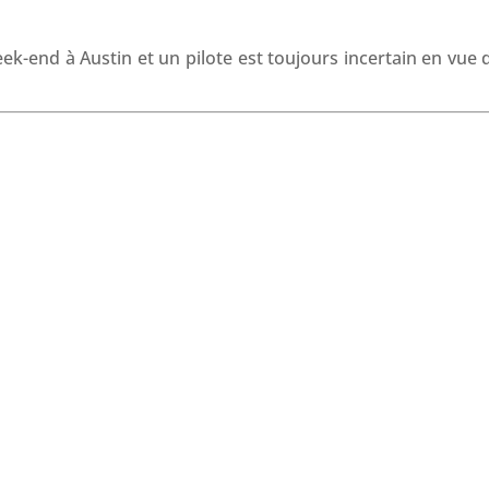
o
I
p
s
k
n
p
k-end à Austin et un pilote est toujours incertain en vue d