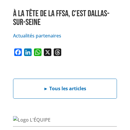
À LA TÊTE DE LA FFSA, C’EST DALLAS-
SUR-SEINE
Actualités partenaires
F
L
W
X
T
a
i
h
h
c
n
a
r
e
k
t
e
b
e
s
a
►
Tous les articles
o
d
A
d
o
I
p
s
k
n
p