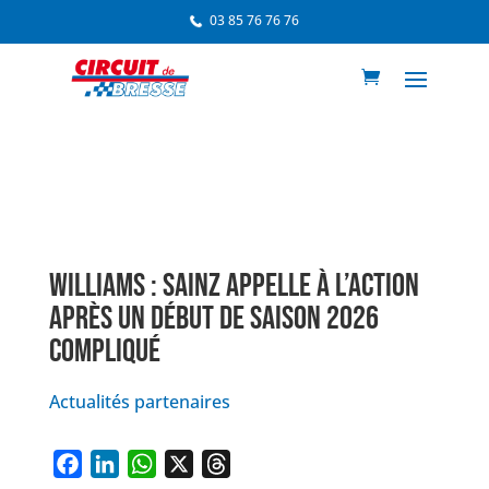
03 85 76 76 76
WILLIAMS : SAINZ APPELLE À L’ACTION
APRÈS UN DÉBUT DE SAISON 2026
COMPLIQUÉ
Actualités partenaires
F
L
W
X
T