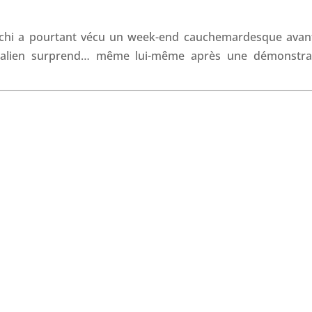
o
I
p
s
k
n
p
cchi a pourtant vécu un week-end cauchemardesque avan
Italien surprend… même lui-même après une démonstra