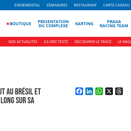
EVENEMENTIEL
SÉMINAIRES
RESTAURANT
CARTE CADEAU
PRESENTATION
PRAGA
★
BOUTIQUE
KARTING
DU COMPLEXE
RACING TEAM
NOS ACTUALITÉS
ILS ONT TESTÉ
DÉCOUVRIR LE TRACÉ
LE MAG
UT AU BRÉSIL ET
F
L
W
X
T
 LONG SUR SA
a
i
h
h
c
n
a
r
e
k
t
e
b
e
s
a
o
d
A
d