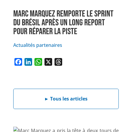
MARC MARQUEZ REMPORTE LE SPRINT
DU BRÉSIL APRÈS UN LONG REPORT
POUR RÉPARER LA PISTE
Actualités partenaires
F
L
W
X
T
a
i
h
h
c
n
a
r
e
k
t
e
b
e
s
a
►
Tous les articles
o
d
A
d
o
I
p
s
k
n
p