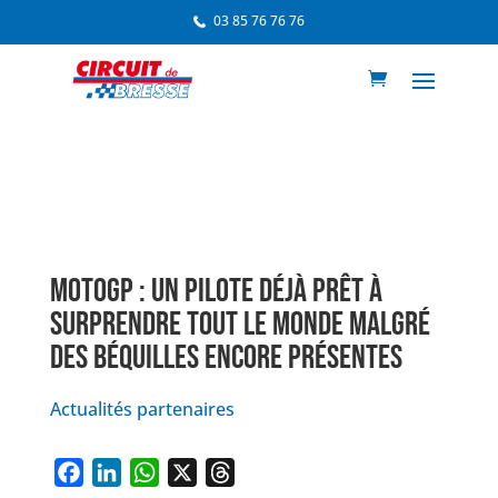
03 85 76 76 76
MOTOGP : UN PILOTE DÉJÀ PRÊT À
SURPRENDRE TOUT LE MONDE MALGRÉ
DES BÉQUILLES ENCORE PRÉSENTES
Actualités partenaires
F
L
W
X
T