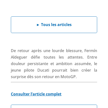
a
i
h
h
c
n
a
r
e
k
t
e
b
e
s
a
►
Tous les articles
o
d
A
d
o
I
p
s
k
n
p
De retour après une lourde blessure, Fermín
Aldeguer défie toutes les attentes. Entre
douleur persistante et ambition assumée, le
jeune pilote Ducati pourrait bien créer la
surprise dès son retour en MotoGP.
Consulter l’article complet