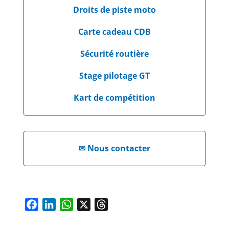
Droits de piste moto
Carte cadeau CDB
Sécurité routière
Stage pilotage GT
Kart de compétition
✉
Nous contacter
F
L
W
X
T