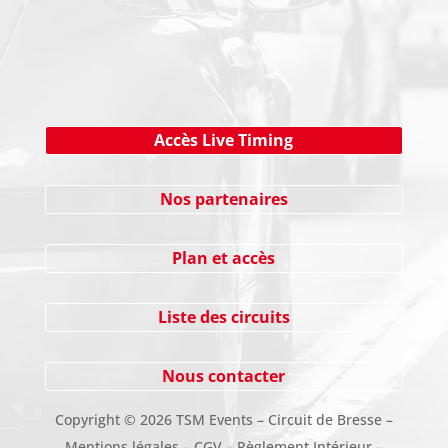
Cliquez ici !
Accès Live Timing
Nos partenaires
Plan et accès
Liste des circuits
Nous contacter
Copyright
©
2026 TSM Events – Circuit de Bresse –
Mentions légales
–
CGV
–
Règlement Intérieur
–