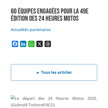
60 ÉQUIPES ENGAGÉES POUR LA 49E
ÉDITION DES 24 HEURES MOTOS
Actualités partenaires
F
L
W
X
T
a
i
h
h
c
n
a
r
e
k
t
e
►
Tous les articles
b
e
s
a
o
d
A
d
o
I
p
s
k
n
p