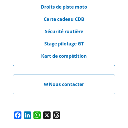
Droits de piste moto
Carte cadeau CDB
Sécurité routière
Stage pilotage GT
Kart de compétition
✉
Nous contacter
F
L
W
X
T
a
i
h
h