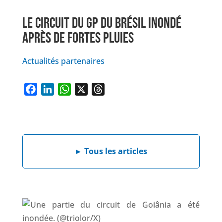
LE CIRCUIT DU GP DU BRÉSIL INONDÉ
APRÈS DE FORTES PLUIES
Actualités partenaires
F
L
W
X
T
a
i
h
h
c
n
a
r
e
k
t
e
b
e
s
a
►
Tous les articles
o
d
A
d
o
I
p
s
k
n
p