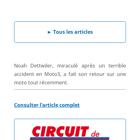
a
i
h
h
c
n
a
r
e
k
t
e
b
e
s
a
►
Tous les articles
o
d
A
d
o
I
p
s
k
n
p
Noah Dettwiler, miraculé après un terrible
accident en Moto3, a fait son retour sur une
moto tout récemment.
Consulter l’article complet