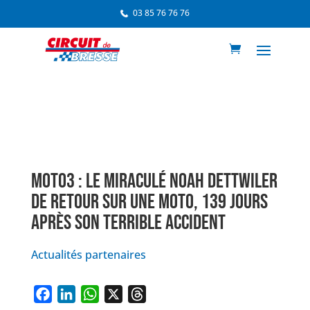
03 85 76 76 76
MOTO3 : LE MIRACULÉ NOAH DETTWILER
DE RETOUR SUR UNE MOTO, 139 JOURS
APRÈS SON TERRIBLE ACCIDENT
Actualités partenaires
F
L
W
X
T