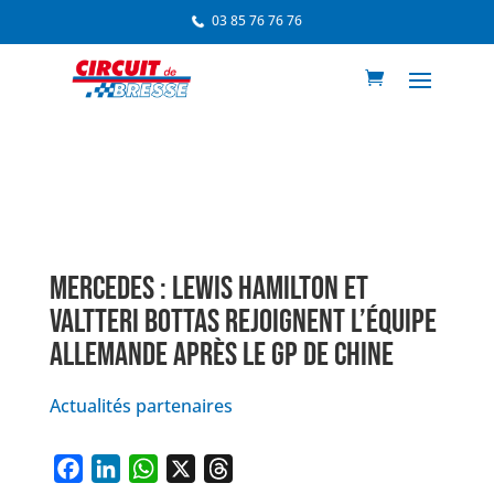
03 85 76 76 76
MERCEDES : LEWIS HAMILTON ET
VALTTERI BOTTAS REJOIGNENT L’ÉQUIPE
ALLEMANDE APRÈS LE GP DE CHINE
Actualités partenaires
F
L
W
X
T