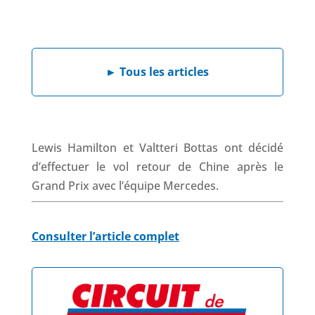
a
i
h
h
c
n
a
r
e
k
t
e
b
e
s
a
►
Tous les articles
o
d
A
d
o
I
p
s
k
n
p
Lewis Hamilton et Valtteri Bottas ont décidé
d’effectuer le vol retour de Chine après le
Grand Prix avec l’équipe Mercedes.
Consulter l’article complet